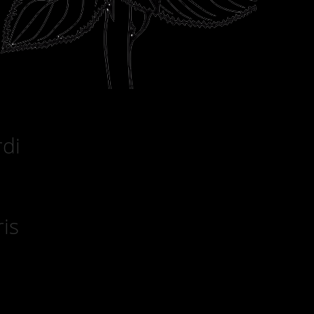
rdi
is