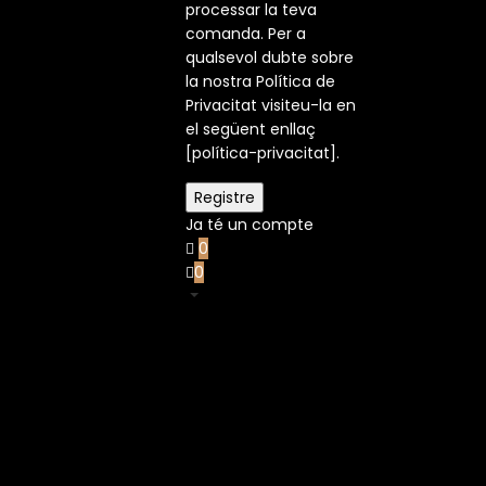
processar la teva
comanda. Per a
qualsevol dubte sobre
la nostra Política de
Privacitat visiteu-la en
el següent enllaç
[política-privacitat].
Ja té un compte
0
0