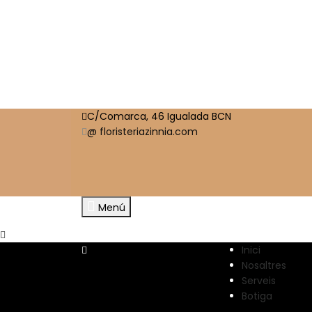
C/Comarca, 46 Igualada BCN
@ floristeriazinnia.com
Menú
Inici
Nosaltres
Serveis
Botiga