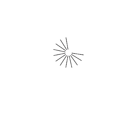
23
JUNY
MENÚ
LINKS LEGALS
Nosaltres
Avís Legal
Serveis
Política de Privacitat
Botiga
Condicions de venda
Blog
Política de Cookies
Contacte
Accessibilitat