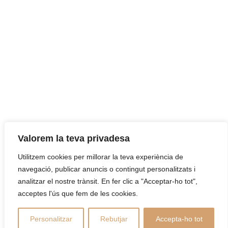
SEGUEIX-NOS
Envia’ns el teu correu i t’informarem de totes les novetats.
Valorem la teva privadesa
Utilitzem cookies per millorar la teva experiència de
navegació, publicar anuncis o contingut personalitzats i
analitzar el nostre trànsit. En fer clic a "Acceptar-ho tot",
acceptes l'ús que fem de les cookies.
Personalitzar
Rebutjar
Accepta-ho tot