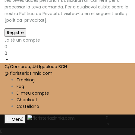
Les teves dades personals s'utilizaran únicament per a
processar la teva comanda. Per a qualsevol dubte sobre la
nostra Política de Privacitat visiteu-la en el següent enllaç
[política-privacitat].
Ja té un compte
0
0
C/Comarca, 46 Igualada BCN
@ floristeriazinnia.com
Tracking
Faq
El meu compte
Checkout
Castellano
0
Menú