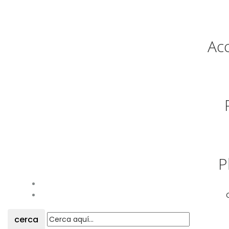
Acc
P
cerca